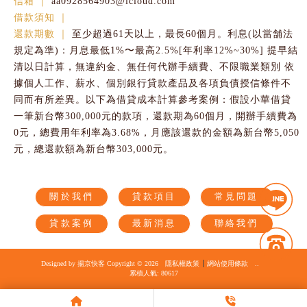
aa0928564903@icloud.com
至少超過61天以上，最長60個月。利息(以當舗法
規定為準)：月息最低1%〜最高2.5%[年利率12%~30%] 提早結
清以日計算，無違約金、無任何代辦手續費、不限職業類別 依
據個人工作、薪水、個別銀行貸款產品及各項負債授信條件不
同而有所差異。以下為借貸成本計算參考案例：假設小華借貸
一筆新台幣300,000元的款項，還款期為60個月，開辦手續費為
0元，總費用年利率為3.68%，月應該還款的金額為新台幣5,050
元，總還款額為新台幣303,000元。
關於我們
貸款項目
常見問題
貸款案例
最新消息
聯絡我們
房屋二胎貸款
貸款公司
台中貸款公司
北屯貸款公司
二胎貸款
Designed by
揚京快客
Copyright © 2026
隱私權政策
網站使用條款
..
累積人氣: 80617